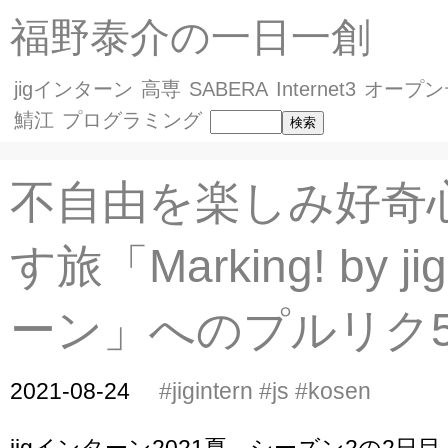
福野泰介の一日一創
jigインターン
高専
SABERA
Internet3
オープン
鯖江
プログラミング
不自由を楽しみ好奇
す旅「Marking! by 
ーン」へのプルリク
2021-08-24
#jigintern
#js
#kosen
jigインターン2021夏、シーズン2の2日