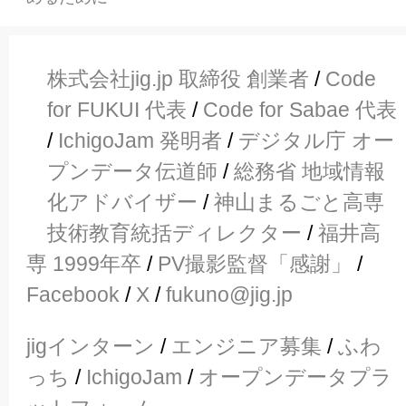
株式会社jig.jp 取締役 創業者
/
Code
for FUKUI 代表
/
Code for Sabae 代表
/
IchigoJam 発明者
/
デジタル庁 オー
プンデータ伝道師
/
総務省 地域情報
化アドバイザー
/
神山まるごと高専
技術教育統括ディレクター
/
福井高
専 1999年卒
/
PV撮影監督「感謝」
/
Facebook
/
X
/
fukuno@jig.jp
jigインターン
/
エンジニア募集
/
ふわ
っち
/
IchigoJam
/
オープンデータプラ