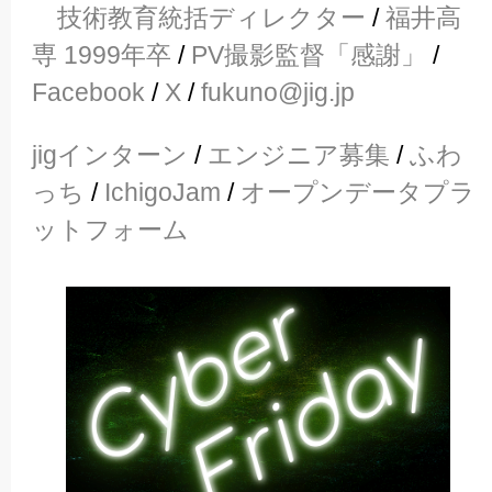
技術教育統括ディレクター
/
福井高
専 1999年卒
/
PV撮影監督「感謝」
/
Facebook
/
X
/
fukuno@jig.jp
jigインターン
/
エンジニア募集
/
ふわ
っち
/
IchigoJam
/
オープンデータプラ
ットフォーム