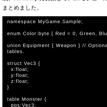
まとめました。
namespace MyGame.Sample;

enum Color:byte { Red = 0, Green, Blue
union Equipment { Weapon } // Optiona
tables.

struct Vec3 {

  x:float;

  y:float;

  z:float;

}

table Monster {

  pos:Vec3;
