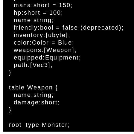
  mana:short = 150;

  hp:short = 100;

  name:string;

  friendly:bool = false (deprecated);

  inventory:[ubyte];

  color:Color = Blue;

  weapons:[Weapon];

  equipped:Equipment;

  path:[Vec3];

}

table Weapon {

  name:string;

  damage:short;

}
