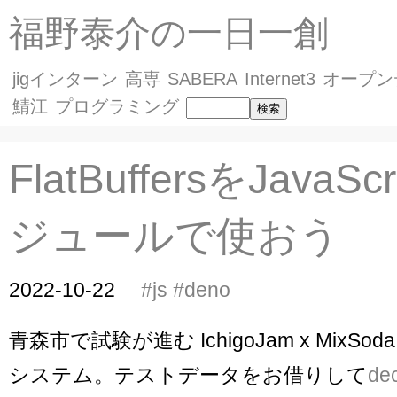
福野泰介の一日一創
jigインターン
高専
SABERA
Internet3
オープン
鯖江
プログラミング
FlatBuffersをJavaSc
ジュールで使おう
2022-10-22
#js
#deno
青森市で試験が進む IchigoJam x MixS
システム。テストデータをお借りして
de