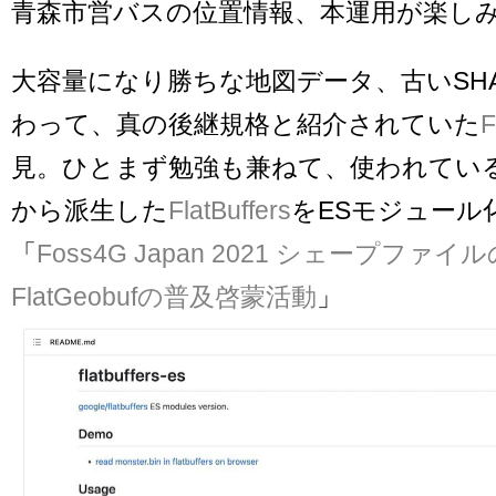
青森市営バスの位置情報、本運用が楽し
大容量になり勝ちな地図データ、古いSH
わって、真の後継規格と紹介されていた
F
見。ひとまず勉強も兼ねて、使われてい
から派生した
FlatBuffers
をESモジュール
「
Foss4G Japan 2021 シェープファ
FlatGeobufの普及啓蒙活動
」