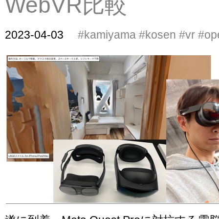
WebVR比較
2023-04-03
#kamiyama
#kosen
#vr
#op