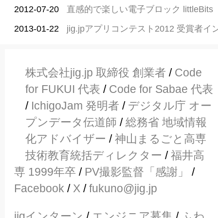
2012-07-20
直感的で楽しい電子ブロック littleBits
2013-01-22
jig.jpアプリコンテスト2012 受賞者イ
株式会社jig.jp 取締役 創業者
/
Code
for FUKUI 代表
/
Code for Sabae 代表
/
IchigoJam 発明者
/
デジタル庁 オー
プンデータ伝道師
/
総務省 地域情報
化アドバイザー
/
神山まるごと高専
技術教育統括ディレクター
/
福井高
専 1999年卒
/
PV撮影監督「感謝」
/
Facebook
/
X
/
fukuno@jig.jp
jigインターン
/
エンジニア募集
/
ふわ