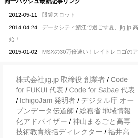
同一ハッシュ最新記事リンク
2012-05-11
眼鏡スロット
2014-04-24
データシティ鯖江で過ごす夏、jig.jp
始！
2015-01-02
MSXの30万倍速い！レイトレロゴの
株式会社jig.jp 取締役 創業者
/
Code
for FUKUI 代表
/
Code for Sabae 代表
/
IchigoJam 発明者
/
デジタル庁 オー
プンデータ伝道師
/
総務省 地域情報
化アドバイザー
/
神山まるごと高専
技術教育統括ディレクター
/
福井高