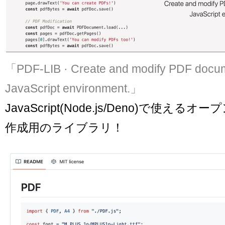
「PDF-LIB · Create and modify PDF docum
JavaScript environment.」
JavaScript(Node.js/Deno)で使える
作成用のライブラリ！