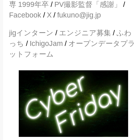
専 1999年卒
/
PV撮影監督「感謝」
/
Facebook
/
X
/
fukuno@jig.jp
jigインターン
/
エンジニア募集
/
ふわ
っち
/
IchigoJam
/
オープンデータプラ
ットフォーム