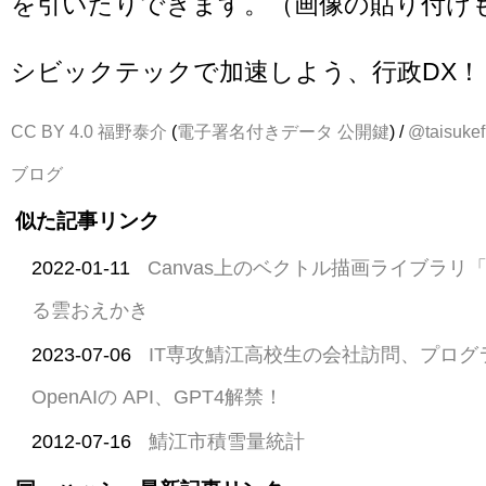
を引いたりできます。（画像の貼り付け
シビックテックで加速しよう、行政DX！
CC BY 4.0
福野泰介
(
電子署名付きデータ
公開鍵
) /
@taisukef
ブログ
似た記事リンク
2022-01-11
Canvas上のベクトル描画ライブラリ「P
る雲おえかき
2023-07-06
IT専攻鯖江高校生の会社訪問、プログ
OpenAIの API、GPT4解禁！
2012-07-16
鯖江市積雪量統計