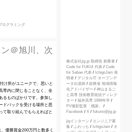
プログラミング
コン＠旭川、次
株式会社jig.jp 取締役 創業者
/
Code for FUKUI 代表
/
Code
for Sabae 代表
/
IchigoJam 発
明者
/
デジタル庁 オープンデ
の付け所がユニークで、思いと
ータ伝道師
/
総務省 地域情報
化アドバイザー
/
神山まるご
高専内に閉じることなく、全
と高専 技術教育統括ディレク
あるものばかりです。参加し
ター
/
福井高専 1999年卒
/
ードバックを受ける場所と思
PV撮影監督「感謝」
/
って取り組んでもらえればと
Facebook
/
X
/
fukuno@jig.jp
jigインターン
/
エンジニア募
集
/
ふわっち
/
IchigoJam
/
オ
は、優勝賞金200万円と数多く