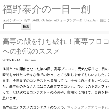
福野泰介の一日一創
jigインターン
高専
SABERA
Internet3
オープンデータ
IchigoJam
鯖江
高専の殻を打ち破れ！高専プロ
への挑戦のススメ
2013-10-14
#kosen
旭川市での開催となった第24回、高専プロコン。元気な学生と、目
時間をかけたステキな作品の数々、とても楽しませてもらいました。
日本、全世界でのコンテストへ参加しても、十分に通用するレベルに
た、高専生のみなさんにはこの高専プロコンも、ひとつの予選とフィ
って、ぜひ次なるコンテストへの応募や、実用化に向けて、自身を持
思います。
高専生にオススメのコンテストのひとつ、
マッシュアップアワード9