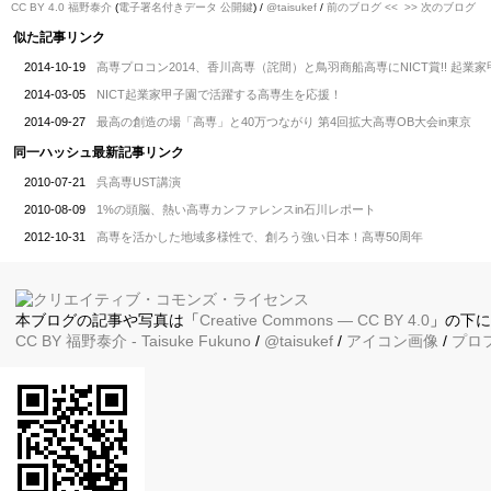
CC BY 4.0
福野泰介
(
電子署名付きデータ
公開鍵
) /
@taisukef
/
前のブログ <<
>> 次のブログ
似た記事リンク
2014-10-19
高専プロコン2014、香川高専（詫間）と鳥羽商船高専にNICT賞!! 起業
2014-03-05
NICT起業家甲子園で活躍する高専生を応援！
2014-09-27
最高の創造の場「高専」と40万つながり 第4回拡大高専OB大会in東京
同一ハッシュ最新記事リンク
2010-07-21
呉高専UST講演
2010-08-09
1%の頭脳、熱い高専カンファレンスin石川レポート
2012-10-31
高専を活かした地域多様性で、創ろう強い日本！高専50周年
本ブログの記事や写真は「
Creative Commons — CC BY 4.0
」の下
CC BY
福野泰介
- Taisuke Fukuno
/
@taisukef
/
アイコン画像
/
プロ