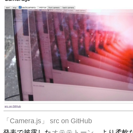
「Camera.js」
src on GitHub
発表で披露した
オテテトーン
。より柔軟