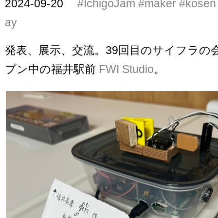
2024-09-20
#IchigoJam
#maker
#kosen
ay
発表、展示、交流。39回目のサイフラの
プン中の福井駅前
FWI Studio
。