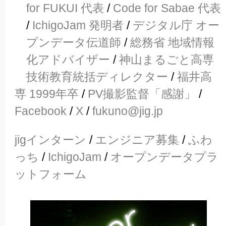
for FUKUI 代表
/
Code for Sabae 代表
/
IchigoJam 発明者
/
デジタル庁 オー
プンデータ伝道師
/
総務省 地域情報
化アドバイザー
/
神山まるごと高専
技術教育統括ディレクター
/
福井高
専 1999年卒
/
PV撮影監督「感謝」
/
Facebook
/
X
/
fukuno@jig.jp
jigインターン
/
エンジニア募集
/
ふわ
っち
/
IchigoJam
/
オープンデータプラ
ットフォーム