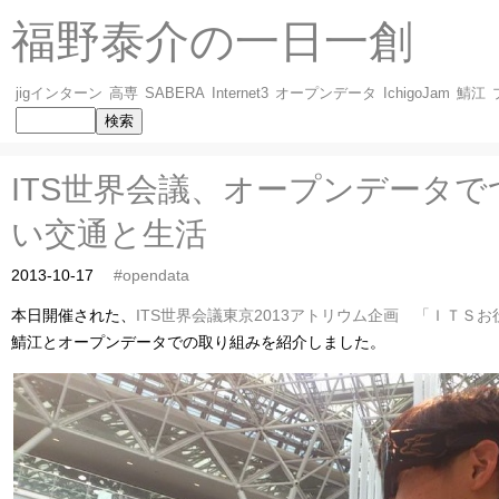
福野泰介の一日一創
jigインターン
高専
SABERA
Internet3
オープンデータ
IchigoJam
鯖江
ITS世界会議、オープンデータ
い交通と生活
2013-10-17
#opendata
本日開催された、
ITS世界会議東京2013アトリウム企画 「ＩＴＳ
鯖江とオープンデータでの取り組みを紹介しました。