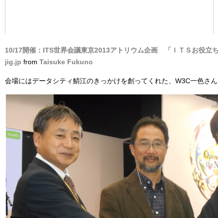
10/17開催：ITS世界会議東京2013アトリウム企画 「ＩＴＳお役立
jig.jp
from
Taisuke Fukuno
会場にはデータシティ鯖江のきっかけを創ってくれた、W3C一色さ