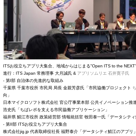
ITSお役立ちアプリ大集合、地域からはじまる"Open ITS to the NEXT"
進行：ITS Japan 常務理事 大月誠氏 &
アプリソムリエ 石井寛子氏
- 第I部 自治体の先進的な取組み
千葉県 千葉市役所 市民局 局長 金親芳彦氏「市民協働プロジェクト
向」
日本マイクロソフト株式会社 官公庁事業本部 公共イノベーション推進
浩史氏「ちばレポを支える市民協働アプリケーション」
福井県 鯖江市役所 政策経営部 情報統括官 牧田泰一氏「データシテ
- 第II部 ITSお役立ちアプリ大集合
株式会社jig.jp 代表取締役社長 福野泰介「データシティ鯖江のアプリ