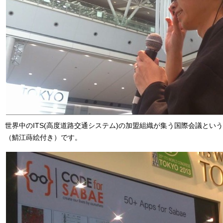
世界中のITS(高度道路交通システム)の加盟組織が集う国際会議とい
（鯖江蒔絵付き）です。