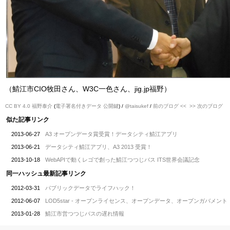
（鯖江市CIO牧田さん、W3C一色さん、jig.jp福野）
CC BY 4.0
福野泰介
(
電子署名付きデータ
公開鍵
) /
@taisukef
/
前のブログ <<
>> 次のブログ
似た記事リンク
2013-06-27
A3 オープンデータ賞受賞！データシティ鯖江アプリ
2013-06-21
データシティ鯖江アプリ、A3 2013 受賞！
2013-10-18
WebAPIで動くレゴで創った鯖江つつじバス ITS世界会議記念
同一ハッシュ最新記事リンク
2012-03-31
パブリックデータでライフハック！
2012-06-07
LOD5star - オープンライセンス、オープンデータ、オープンガバメント
2013-01-28
鯖江市営つつじバスの遅れ情報