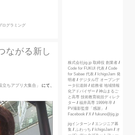
プログラミング
でつながる新し
株式会社jig.jp 取締役 創業者
/
Code for FUKUI 代表
/
Code
for Sabae 代表
/
IchigoJam 発
明者
/
デジタル庁 オープンデ
お役立ちアプリ大集合」
にて、
ータ伝道師
/
総務省 地域情報
化アドバイザー
/
神山まるご
と高専 技術教育統括ディレク
ター
/
福井高専 1999年卒
/
PV撮影監督「感謝」
/
Facebook
/
X
/
fukuno@jig.jp
jigインターン
/
エンジニア募
集
/
ふわっち
/
IchigoJam
/
オ