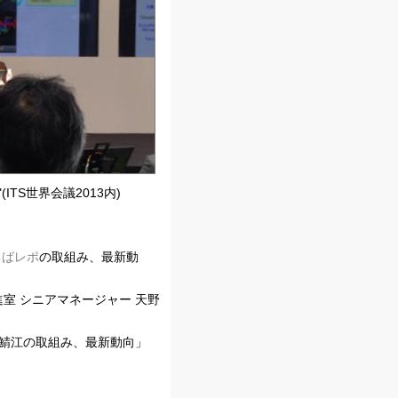
(ITS世界会議2013内)
ちばレポ
の取組み、最新動
室 シニアマネージャー 天野
ィ鯖江の取組み、最新動向」
」