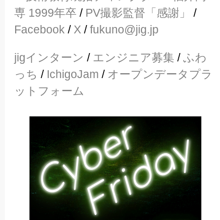
専 1999年卒
/
PV撮影監督「感謝」
/
Facebook
/
X
/
fukuno@jig.jp
jigインターン
/
エンジニア募集
/
ふわ
っち
/
IchigoJam
/
オープンデータプラ
ットフォーム