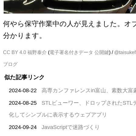
何やら保守作業中の人が見えました。オ
分かります。
CC BY 4.0
福野泰介
(
電子署名付きデータ
公開鍵
) /
@taisukef
ブログ
似た記事リンク
2024-08-22
高専カンファレンスin富山、素数大富
2024-08-25
STLビューワー、ドロップされたST
化してシンプルに表示するウェブアプリ
2024-09-24
JavaScriptで迷路づくり