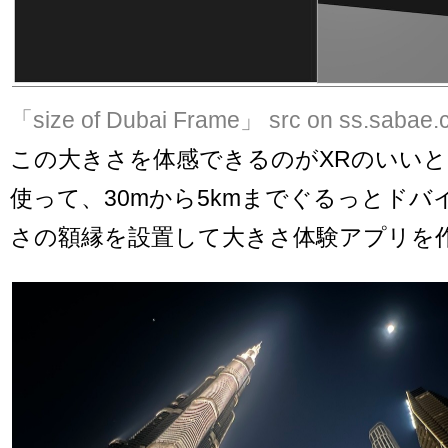
「size of Dubai Frame」
src on ss.sabae.
この大きさを体感できるのがXRのいいところ
使って、30mから5kmまでぐるっとドバ
さの額縁を設置して大きさ体験アプリを