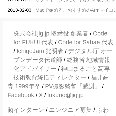
2013-02-03
Macで始める、おすすめのArmマイコ
株式会社jig.jp 取締役 創業者
/
Code
for FUKUI 代表
/
Code for Sabae 代表
/
IchigoJam 発明者
/
デジタル庁 オー
プンデータ伝道師
/
総務省 地域情報
化アドバイザー
/
神山まるごと高専
技術教育統括ディレクター
/
福井高
専 1999年卒
/
PV撮影監督「感謝」
/
Facebook
/
X
/
fukuno@jig.jp
jigインターン
/
エンジニア募集
/
ふわ