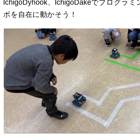
IchigoDyhook、IchigoDakeでプロ
ボを自在に動かそう！