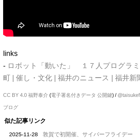
links
-
ロボット「動いた」 １７人プログラミ
町 | 催し・文化 | 福井のニュース | 福井
CC BY 4.0
福野泰介
(
電子署名付きデータ
公開鍵
) /
@taisukef
ブログ
似た記事リンク
2025-11-28
敦賀で初開催、サイバーフライデー