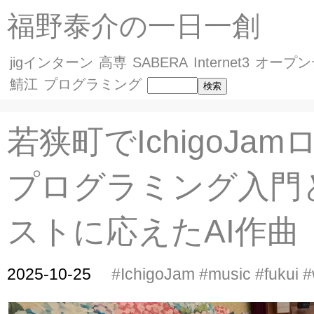
福野泰介の一日一創
jigインターン
高専
SABERA
Internet3
オープン
鯖江
プログラミング
若狭町でIchigoJa
プログラミング入門
ストに応えたAI作曲
2025-10-25
#IchigoJam
#music
#fukui
#