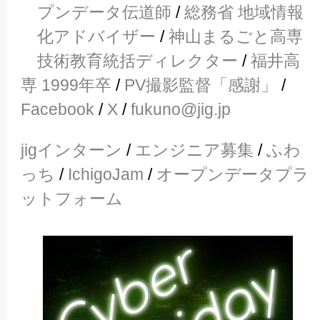
プンデータ伝道師
/
総務省 地域情報
化アドバイザー
/
神山まるごと高専
技術教育統括ディレクター
/
福井高
専 1999年卒
/
PV撮影監督「感謝」
/
Facebook
/
X
/
fukuno@jig.jp
jigインターン
/
エンジニア募集
/
ふわ
っち
/
IchigoJam
/
オープンデータプラ
ットフォーム