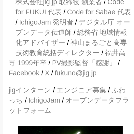
株式会社jig.jp 取締役 創業者
/
Code
for FUKUI 代表
/
Code for Sabae 代表
/
IchigoJam 発明者
/
デジタル庁 オー
プンデータ伝道師
/
総務省 地域情報
化アドバイザー
/
神山まるごと高専
技術教育統括ディレクター
/
福井高
専 1999年卒
/
PV撮影監督「感謝」
/
Facebook
/
X
/
fukuno@jig.jp
jigインターン
/
エンジニア募集
/
ふわ
っち
/
IchigoJam
/
オープンデータプラ
ットフォーム