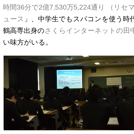
時間36分で2億7,530万5,224通り （リセマム
ュース
」、中学生でもスパコンを使う時
鶴高専出身の
さくらインターネットの田
い味方がいる。