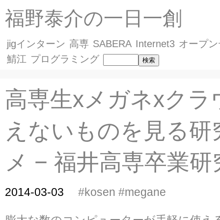
福野泰介の一日一創
jigインターン
高専
SABERA
Internet3
オープン
鯖江
プログラミング
高専生xメガネxクラ
えないものを見る研
メ − 福井高専卒業研
2014-03-03
#kosen
#megane
膨大な数のコンピューターが手軽に使え