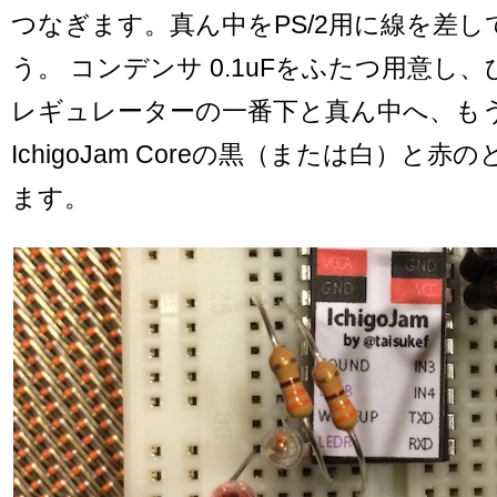
つなぎます。真ん中をPS/2用に線を差
う。
コンデンサ 0.1uFをふたつ用意し
レギュレーターの一番下と真ん中へ、も
IchigoJam Coreの黒（または白）と
ます。