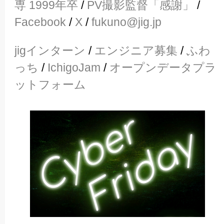
専 1999年卒
/
PV撮影監督「感謝」
/
Facebook
/
X
/
fukuno@jig.jp
jigインターン
/
エンジニア募集
/
ふわ
っち
/
IchigoJam
/
オープンデータプラ
ットフォーム