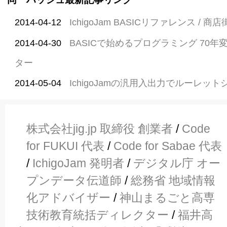
2014-04-12
IchigoJam BASICリファレンス /
2014-04-30
BASICで始めるプログラミング 70
ター
2014-05-04
IchigoJamの汎用入出力でルーレット
株式会社jig.jp 取締役 創業者
/
Code
for FUKUI 代表
/
Code for Sabae 代表
/
IchigoJam 発明者
/
デジタル庁 オー
プンデータ伝道師
/
総務省 地域情報
化アドバイザー
/
神山まるごと高専
技術教育統括ディレクター
/
福井高