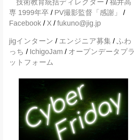
技術教育統括ディレクター
/
福井高
専 1999年卒
/
PV撮影監督「感謝」
/
Facebook
/
X
/
fukuno@jig.jp
jigインターン
/
エンジニア募集
/
ふわ
っち
/
IchigoJam
/
オープンデータプラ
ットフォーム