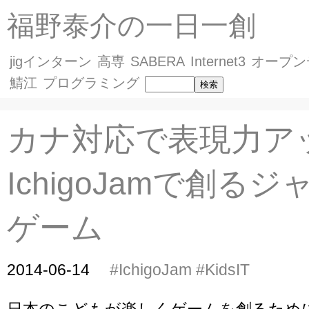
福野泰介の一日一創
jigインターン
高専
SABERA
Internet3
オープン
鯖江
プログラミング
カナ対応で表現力ア
IchigoJamで創る
ゲーム
2014-06-14
#IchigoJam
#KidsIT
日本のこどもが楽しくゲームを創るため